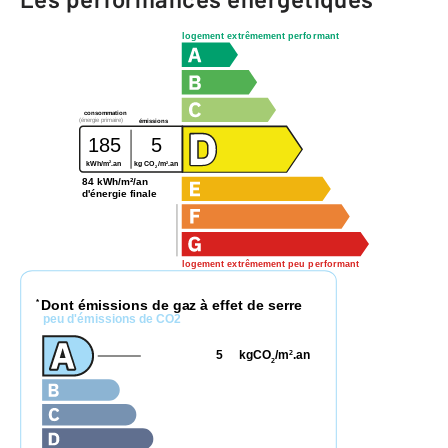
logement extrêmement performant
consommation
(énergie primaire)
émissions
185
5
2
2
kWh/m
.an
kg CO
/m
.an
2
84 kWh/m²/an
d'énergie finale
logement extrêmement peu performant
Dont émissions de gaz à effet de serre
*
peu d'émissions de CO2
5
kgCO
/m
.an
2
2