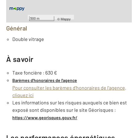
Équipements
500 m
©
Mappy
Général
Double vitrage
À savoir
Taxe foncière : 630 €
Barèmes d'honoraires de l'agence
Pour consulter les barèmes d'honoraires de l'agence,
cliquez ici
Les informations sur les risques auxquels ce bien est
exposé sont disponibles sur le site Géorisques :
https://www.georisques.gouv.fr/
Les performances énergétiques