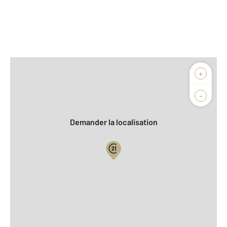
Afficher sur la carte :
+
Agence
Biens vendus
-
Demander la localisation
Vue globale
2
Surface totale : 113 m
2
Surface habitable : 120,1 m
2
Surface terrain : 1 010 m
Nombre de pièces : 5
[Voir le détail]