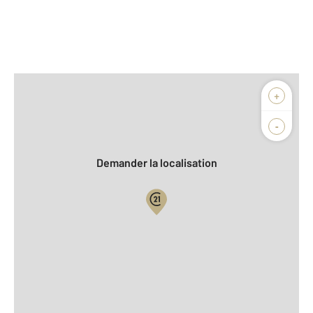
Afficher sur la carte :
+
Agence
Biens vendus
-
Demander la localisation
Vue globale
2
Surface totale : 220 m
2
Surface habitable : 179,5 m
2
Surface terrain : 1 500 m
Nombre de pièces : 11
[Voir le détail]