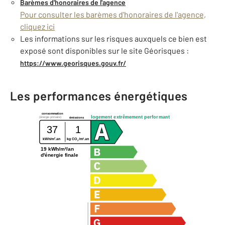
Barèmes d'honoraires de l'agence
Pour consulter les barèmes d'honoraires de l'agence,
cliquez ici
Les informations sur les risques auxquels ce bien est
exposé sont disponibles sur le site Géorisques :
https://www.georisques.gouv.fr/
Les performances énergétiques
consommation
logement extrêmement performant
(énergie primaire)
émissions
37
1
2
2
kWh/m
.an
kg CO
/m
.an
2
19 kWh/m²/an
d'énergie finale