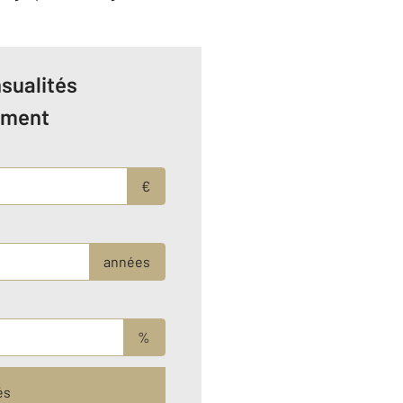
sualités
ement
€
années
%
és