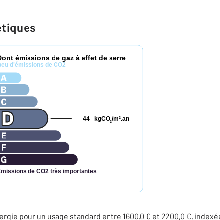
étiques
Dont émissions de gaz à effet de serre
peu d'émissions de CO2
44
kgCO
/m
.an
2
2
Émissions de CO2 très importantes
rgie pour un usage standard entre 1600,0 € et 2200,0 €, indexé