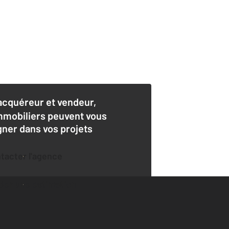
acquéreur et vendeur,
mmobiliers peuvent vous
er dans vos projets
ntacter l'agence
der une estimation