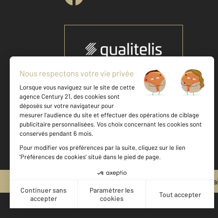
Votre agence est notée
Achat
Vente
8,9
/
10
Mentions légales & CGU et Barèmes d'honora