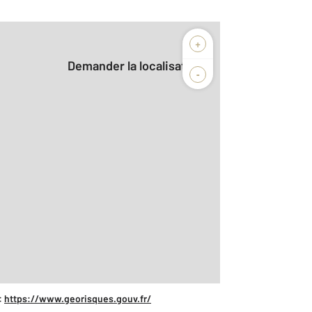
+
Demander la localisation
-
2
m
:
https://www.georisques.gouv.fr/