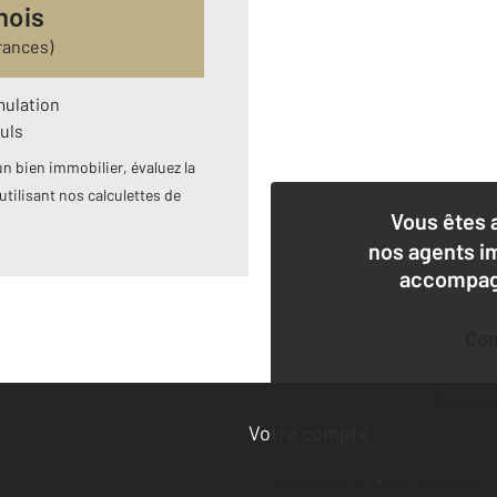
mois
rances)
mulation
uls
n bien immobilier, évaluez la
utilisant nos calculettes de
Vous êtes 
nos agents i
accompagn
Co
Deman
Votre compte :
Accéder à mon compte