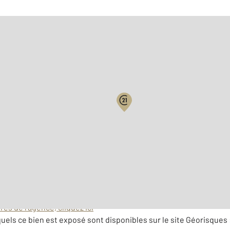
Biens vendus
Surface habitable : 115,6 
es de l'agence, cliquez ici
uels ce bien est exposé sont disponibles sur le site Géorisques 