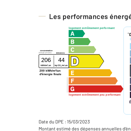
Les performances énerg
logement extrêmement performant
*
consommation
(énergie primaire)
émissions
206
44
2
2
kWh/m
.an
kg CO
/m
.an
2
200 kWh/m²/an
d'énergie finale
logement extrêmement peu performant
Date du DPE : 15/03/2023
Montant estimé des dépenses annuelles d'éne